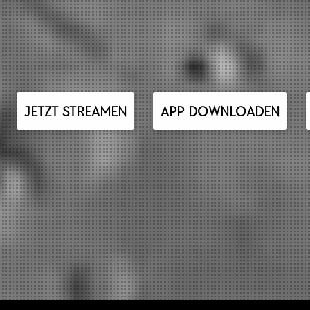
JETZT STREAMEN
APP DOWNLOADEN